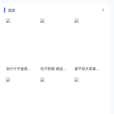
图库
张什什不是倩妮：非礼勿视[摊手] ​​​​
吃不胖娘 被迫营业的一天
姜不知大家看我素颜照就知道啦