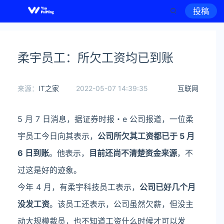
投稿
柔宇员工：所欠工资均已到账
来源：
IT之家
2022-05-07 14:39:35
互联网
5 月 7 日消息，据证券时报・e 公司报道，一位柔
宇员工今日向其表示，
公司所欠其工资都已于 5 月
6 日到账
。他表示，
目前还尚不清楚资金来源
，不
过这是好的迹象。
今年 4 月，有柔宇科技员工表示，
公司已好几个月
没发工资
。该员工还表示，公司虽然欠薪，但没主
动大规模裁员，也不知道工资什么时候才可以发