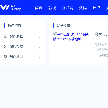
首页
影视
互联网
数码
热点
热门资讯
最新文章
今抖云配
软件教程
今抖云配
游戏攻略
（yaor
手机助
热点新闻