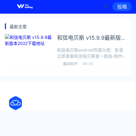
投稿
最新文章
和弦电贝斯 v15.9.9最新版本
2022下载地址
和弦电贝斯android所属分类：影音
立即查看和弦电贝斯是一款由-制作
的影音软件，极速下载站
05-01
翻译软件
（yaorank.com）提供最新和弦电贝
斯 v15.9.9 版本下载，可以在安卓平
台上运行，该软件于202