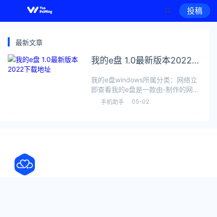
投稿
最新文章
我的e盘 1.0最新版本2022下
载地址
我的e盘windows所属分类：网络立
即查看我的e盘是一款由-制作的网络
软件，极速下载站（yaorank.com）
05-02
手机助手
提供最新我的e盘 1.0 版本下载，可
以在WinXP/Win7/Win8.1/Win1