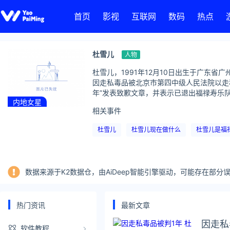
首页
影视
互联网
数码
热点
杜雪儿
人物
杜雪儿，1991年12月10日出生于广东省广
因走私毒品被北京市第四中级人民法院以走私
年”发表致歉文章，并表示已退出福禄寿乐队
内地女星
相关事件
杜雪儿
杜雪儿现在做什么
杜雪儿是福
数据来源于K2数据仓，由AiDeep智能引擎驱动，可能存在部
热门资讯
最新文章
因走私
软件教程