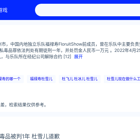
游戏
州市，中国内地独立乐队福禄寿FloruitShow前成员，曾在乐队中主要负
毒品罪依法判处有期徒刑一年，并处罚金人民币一万元 。2022年4月2
，与乐队所在经纪公司解除合约 [12]
展开
禄寿的哪一个
福禄寿杜雪儿
杜飞儿 杜冰儿 杜雪儿
杜雪儿现在做什么
分误差，检索结果仅供参考。
毒品被判1年 杜雪儿道歉