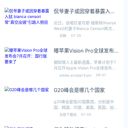
利亚一个野生动物保护区去世。它是
只巨大的咸水鳄，身长约5.5米，体
侃爷妻子或因穿着暴露入狱
重近1吨。据估计，卡修斯出生
bianca censori常"真空出
近日，说唱巨星坎耶·维斯特(Kanye
镜"引路人侧目
West)的妻子Bianca Censori再次引
发热议。这位澳大利亚美女因大胆前
07-20
苏畅
卫的穿衣风格成为街拍焦点，却也可
能因此惹上法律麻烦!据悉，Bianca
曝苹果Vision Pro全球发布
最近频频
会7月召开：国行版要来了
据知情人士最新透露，苹果计划于7
月召开Apple Vision Pro全球发布
会。按照此前曝光的信息，苹果这次
06-01
adobe acrobat 9 pro
将面向澳大利亚、加拿大、法国、德
国、日本、韩国、新加坡等地区推出
G20峰会是哪几个国家
Apple Vision
g20峰会是指20国集团，分别是中
国、韩国、印度、美国、英国、加拿
大、德国、意大利、法国、俄罗斯、
01-05
无极下载站
日本、欧洲联盟、印度尼西亚、墨西
哥、南非共和国、沙特阿拉伯、土耳