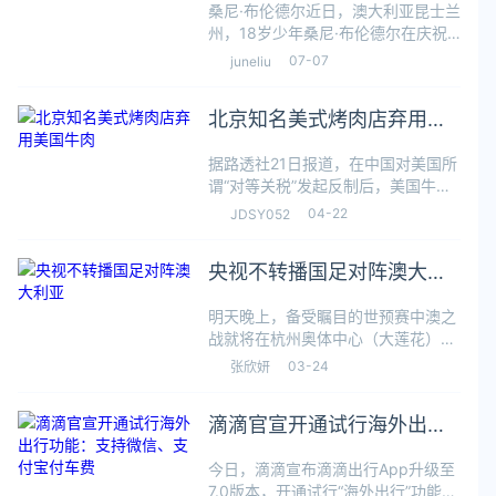
桑尼·布伦德尔近日，澳大利亚昆士兰
州，18岁少年桑尼·布伦德尔在庆祝
与女友开始同居生活时，因表演后空
07-07
juneliu
翻失误导致头部重创，经抢救无效不
幸离世。6月24日，桑尼刚搬入新
北京知名美式烤肉店弃用美
居，最近还找到一份建筑工人的工
作，在
国牛肉
据路透社21日报道，在中国对美国所
谓“对等关税”发起反制后，美国牛肉
因叠加关税后价格太高，已被中国美
04-22
JDSY052
式烤肉餐厅停用，这些餐厅正转向澳
大利亚和加拿大采购原材料。报道
央视不转播国足对阵澳大利
称，美国牛肉曾是中国美式烤肉餐厅
的核心
亚
明天晚上，备受瞩目的世预赛中澳之
战就将在杭州奥体中心（大莲花）打
响。截至发稿，央视体育更新的国足
03-24
张欣妍
vs澳大利亚比赛备注显示，本场比赛
将进行图文直播。这也意味着央视依
滴滴官宣开通试行海外出行
然无法直播本场比赛。记者又查询央
视频平
功能：支持微信、支付宝付
今日，滴滴宣布滴滴出行App升级至
车费
7.0版本，开通试行“海外出行”功能，