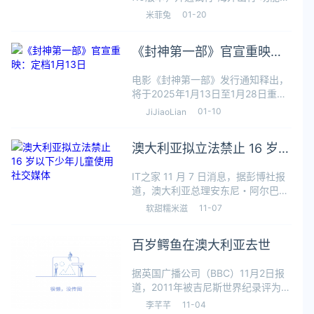
支持中文界面、线上支付和中文客
01-20
米菲兔
服，方便用户在当地打车。滴滴海外
出行首期试行服务覆盖韩国、新加
《封神第一部》官宣重映：
坡、马来西亚、印度尼西亚、越南等
超8
定档1月13日
电影《封神第一部》发行通知释出，
将于2025年1月13日至1月28日重
映。《封神第一部》于2023年7月20
01-10
JiJiaoLian
日首次上映，凭借其宏大的场景、精
湛的特效和精彩的剧情，赢得了观众
澳大利亚拟立法禁止 16 岁以
的广泛好评。该片累计报收票房
下少年儿童使用社交媒体
IT之家 11 月 7 日消息，据彭博社报
道，澳大利亚总理安东尼・阿尔巴尼
斯表示，为保护青少年心理健康，政
11-07
软甜糯米滋
府将禁止 16 岁以下少年儿童使用社
交媒体，相关公司必须严格执行新
百岁鳄鱼在澳大利亚去世
规，否则可能面临罚款。“社交
据英国广播公司（BBC）11月2日报
道，2011年被吉尼斯世界纪录评为世
界上最大圈养鳄鱼的“卡修斯”在澳大
11-04
李芊芊