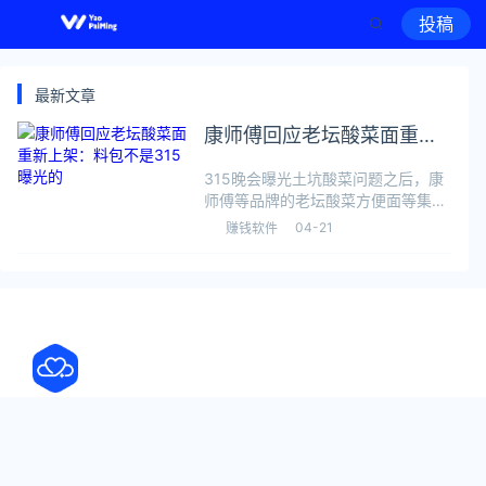
投稿
最新文章
康师傅回应老坛酸菜面重新
上架：料包不是315曝光的
315晚会曝光土坑酸菜问题之后，康
师傅等品牌的老坛酸菜方便面等集体
下架。4月13日，康师傅老坛酸菜方
04-21
赚钱软件
便面在昆明、上海等多地重返超市货
架，很快登上热搜。在昆明部分超
市，康师傅老坛酸菜方便面货架的旁
边，还