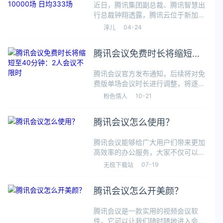
近日，腾讯集团副总裁、腾讯智慧出
场 日均333场
行总裁钟翔透露，腾讯云位于新加
坡、美国、日本、巴西等地的节点，
04-24
淳儿
为比亚迪全球化组织和业务管理提供
了云服务。据他介绍，比亚迪每个月
腾讯会议免费时长将缩短至
都要在腾讯会议上召开一万多场跨国
会议，腾讯
40分钟：2人会议不限时
腾讯会议官方发布通知，后续将对免
费版单场会议时长进行调整，将逐步
调整为40分钟，同时将推出权益更丰
10-21
粉色情人
富的专业版及商业版。腾讯会议产品
团队表示，为了优化资源分配，腾讯
腾讯会议怎么使用？
会议免费版单场会议时长将逐步调整
为 4
腾讯会议能够给广大用户们带来更加
高效率的办公服务，大家不仅可以在
这里进行实时沟通交流，还能够在这
07-19
无极下载站
里进行精美的ppt以及文档等内容的
制作，刚刚接触这款软件的小伙伴可
腾讯会议怎么开美颜？
能还不是很清楚腾讯会议怎么使用。
腾讯会
腾讯会议是一款实用的视频会议软
件，它可以让我们随时随地进入会议