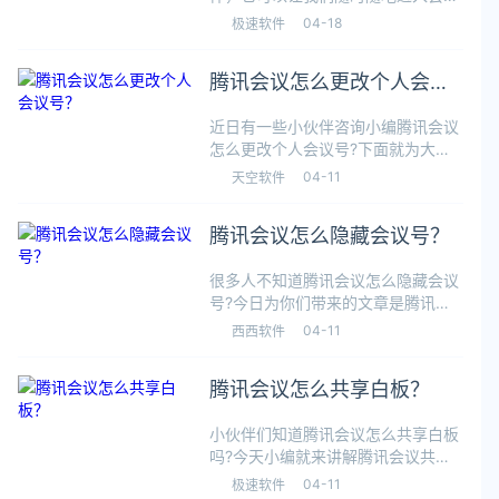
模式，提高我们的工作效率。那我们
04-18
极速软件
在使用腾讯会议时想要开美颜要怎么
操作呢?今天小编就分享操作方法，
腾讯会议怎么更改个人会议
想要了解的小伙伴赶快跟着小编继续
往下看吧。
号？
近日有一些小伙伴咨询小编腾讯会议
怎么更改个人会议号?下面就为大家
带来了腾讯会议更改个人会议号的方
04-11
天空软件
法，有需要的小伙伴可以来了解了解
哦。第一步：打开腾讯会议点击右上
腾讯会议怎么隐藏会议号？
角个人头像(如图所示)。第二步：进
入页面
很多人不知道腾讯会议怎么隐藏会议
号?今日为你们带来的文章是腾讯会
议隐藏会议号的方法，还有不清楚小
04-11
西西软件
伙伴和小编一起去学习一下吧。第一
步：打开手机，点击进入腾讯会议
腾讯会议怎么共享白板？
app(如图所示)。第二步：点击进入
快速
小伙伴们知道腾讯会议怎么共享白板
吗?今天小编就来讲解腾讯会议共享
白板的方法，感兴趣的快跟小编一起
04-11
极速软件