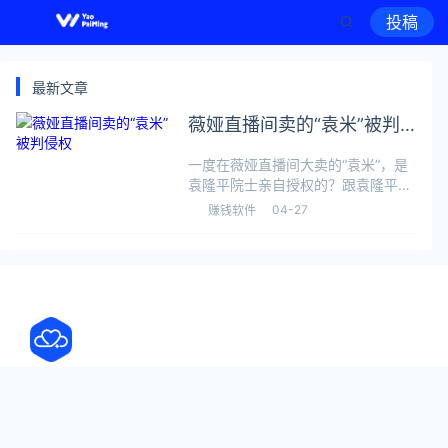
投稿
最新文章
薇娅直播间卖的“袁米”被判
侵权
一度在薇娅直播间大卖的“袁米”，是
袁隆平院士亲自授权的？跟袁隆平院
士有什么关系？4月26日，湖南高院
04-27
赚钱软件
通报，经法院判决认定，“袁米”侵犯
袁隆平的姓名权和肖像权。薇娅直播
间售卖“袁米” 湖南高院 图202