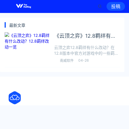
投稿
最新文章
《云顶之弈》12.8羁绊有什
么改动？12.8羁绊改动一览
云顶之弈12.8羁绊有什么改动？在
12.8版本中官方对游戏中的一些羁绊
进行了调整，今天小编给大家带来云
04-26
南威软件
顶之弈12.8羁绊改动一览，快来看一
下吧。云顶之弈12.8羁绊改动一
览 极客 护盾：20/40