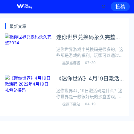
投稿
最新文章
迷你世界兑换码永久完整
2024
迷你世界游戏中兑换码是很多的，这
些都是游戏的福利，玩家可以通过兑
换码来快速获取物资，可以帮助快速
07-20
黑猫露娜酱
发育，那么目前有哪些兑换码可以使
用呢，接下来小编为大家带来了详细
《迷你世界》4月19日激活
介绍。最近礼包码：CRd39f7a106
码 2022年4月19日礼包兑换
迷你世界4月19日激活码是什么？迷
码
你世界是一款很好玩的沙盒游戏，官
方不定时就会更新礼包码，4月19日
04-19
极速下载站
的激活码是什么呢，在哪领领取呢？
下面就是小编给大家带来的迷你世界
4月19日礼包兑换码大全介绍，一起
来