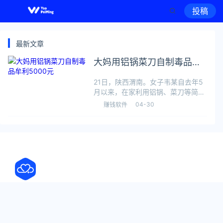
投稿
最新文章
大妈用铝锅菜刀自制毒品牟
利5000元
21日，陕西渭南。女子韦某自去年5
月以来，在家利用铝锅、菜刀等简易
工具，多次制作贩卖毒品“锭锭”牟利
04-30
赚钱软件
5000余元，主要买家群体为大车司
机，在长途驾驶时用来“提神”。民警
将其抓获，收缴“锭锭”共计640