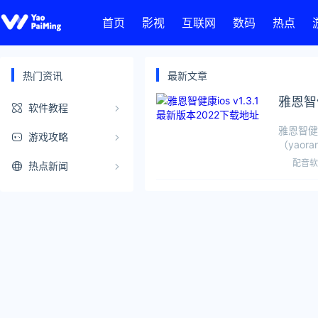
首页
影视
互联网
数码
热点
热门资讯
最新文章
雅恩智健
软件教程
雅恩智健
游戏攻略
（yaor
配音软
热点新闻