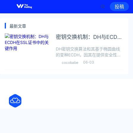
投稿
最新文章
密钥交换机制：DH与ECDH
在SSL证书中的关键作用
DH密钥交换算法和其基于椭圆曲线
的变种ECDH，因其在提供安全性和
效率方面的优势，被广泛应用于现代
06-03
cocobabe
SSL/TLS协议中。本文将深入探讨
DH和ECDH算法的基本原理，以及它
们在SSL证书中的具体应用和关