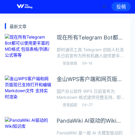
投稿
最新文章
现在所有Telegram Bot都可
以使用更丰富的MD格式 包
即时通讯工具 Telegram 创始人杜洛
括表格/列表/公式等等
夫日前宣布为所有机器人提供更丰富
的 HTML 和 Markdown 格式，机器
06-16
张张很飒
人可以使用新格式生成各种样式的富
文本功能，例如标题、列表、表格、
金山WPS客户端和网页版现
媒体、引用块、可
已支持打开和编辑
国产办公软件 WPS 日前宣布为
Markdown文件 支持实时渲
Markdown 格式提供完整支持，即用
染
户可以直接使用 WPS 打开 MD 文件
04-27
思思超甜
并进行编辑，还可以将 MD 文件转换
为其他格式方便与同事或客户进行协
PandaWiki AI驱动的Wiki知
作，在 AI 时代
识库
PandaWiki 是一款 AI 大模型驱动的