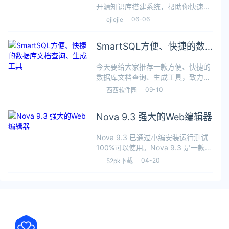
开源知识库搭建系统，帮助你快速构
建智能化的 产品文档、技术文档、
06-06
ejiejie
FAQ、博客系统，借助大模型的力量
为你提供 AI 创作、AI 问答、AI 搜
SmartSQL方便、快捷的数
索 等能力。P
据库文档查询、生成工具
今天要给大家推荐一款方便、快捷的
数据库文档查询、生成工具，致力于
成为帮助企业快速实现数字化转型的
09-10
西西软件园
元数据管理工具：SmartSQL。
SmartSQL介绍SmartSQL 是一款方
Nova 9.3 强大的Web编辑器
便、快捷的数据库文档查询
Nova 9.3 已通过小编安装运行测试
100%可以使用。Nova 9.3 是一款多
合一强大的Mac Web编辑器，一个
04-20
52pk下载
主题化的界面，灵活的工作流程，有
用的工具，强大的扩展，还有很多。
强大的文本编辑