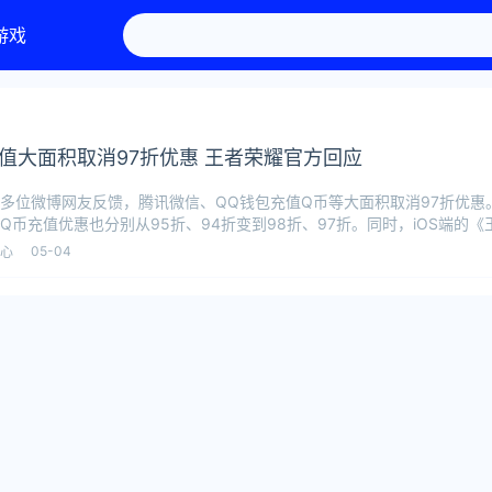
游戏
值大面积取消97折优惠 王者荣耀官方回应
多位微博网友反馈，腾讯微信、QQ钱包充值Q币等大面积取消97折优惠
Q币充值优惠也分别从95折、94折变到98折、97折。同时，iOS端的
05-04
心