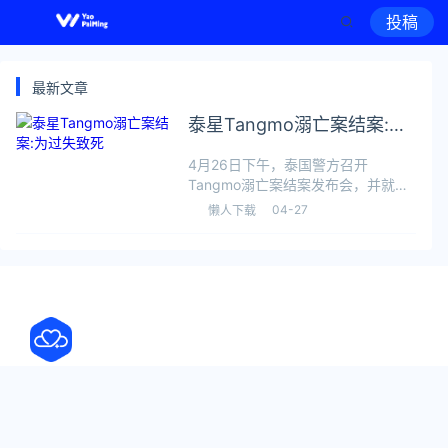
投稿
最新文章
泰星Tangmo溺亡案结案:为
过失致死
4月26日下午，泰国警方召开
Tangmo溺亡案结案发布会，并就该
案相关疑点答记者问。警方称经调查
04-27
懒人下载
Tangmo并非意外落水，但也非谋
杀，而是属于船上人员过失致死，涉
事的6名嫌疑人全部被提诉。2月24
日，