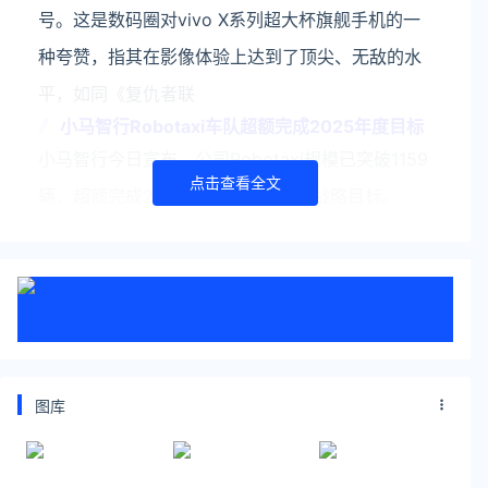
号。这是数码圈对vivo X系列超大杯旗舰手机的一
种夸赞，指其在影像体验上达到了顶尖、无敌的水
平，如同《复仇者联
小马智行Robotaxi车队超额完成2025年度目标
小马智行今日宣布，公司Robotaxi规模已突破1159
点击查看全文
辆，超额完成2025年千辆Robotaxi战略目标。
2025年是小马智行加速规模化布局与商业化落地的
一年：作为国内首个“吃螃蟹”的企业，它率先在
关注公众号：拾黑（shiheibook）了解更多
友情链接：
关注数据与安全，洞悉企业级服务市场：
图库
https://www.ijiandao.com/
安全、绿色软件下载就上极速下载站：