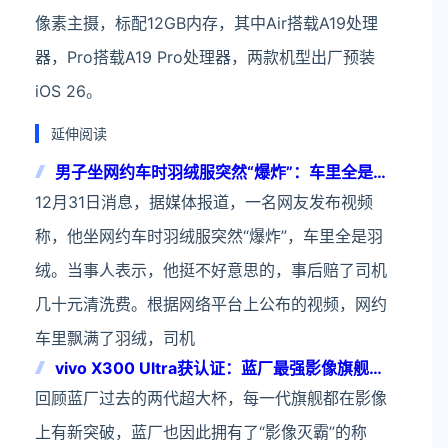
像素主摄，标配12GB内存，其中Air搭载A19处理
器，Pro搭载A19 Pro处理器，两款机型出厂预装
iOS 26。
延伸阅读
男子坐网约车时羽绒服突然“爆炸”：车里全是羽
绒
12月31日消息，据媒体报道，一名网友发布视频
称，他坐网约车时羽绒服突然“爆炸”，车里全是羽
绒。当事人表示，他挺不好意思的，事后赔了司机
几十元清洗费。根据网络平台上公布的视频，网约
车里飘满了羽绒，司机
vivo X300 Ultra获认证：蓝厂最强影像旗舰蓄
势待发
回顾蓝厂过去的两代超大杯，每一代旗舰都在影像
上有新突破，蓝厂也因此拥有了“影像灭霸”的称