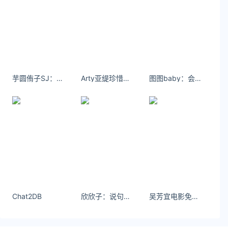
https://www.yaorank.com/
*文章为作者独立观点，不代表 文娱排行榜 立场
本文由
lovejulia
发表，转载此文章须经作者同意，并请附
上出处( 文娱排行榜 )及本页链接。
原文链接 https
://www.yaorank.com/news/digital/34655.html
芋圆侑子SJ：真正的遗憾，是遇见了以后，发现自己无力拥有而遗憾。
Arty亚缇珍惜当下的朋友，别人走茶凉
图图baby：会有人陪我逛超市吗。#已经开始期待夏天了 #怎么会不期待夏天呢
快科技
iPhone 17 Air
Chat2DB
欣欣子：说句想我 我就投降
吴芳宜电影免费观看你就像我儿时喜欢的玩具，别人看一眼我就想冲上去收拾她