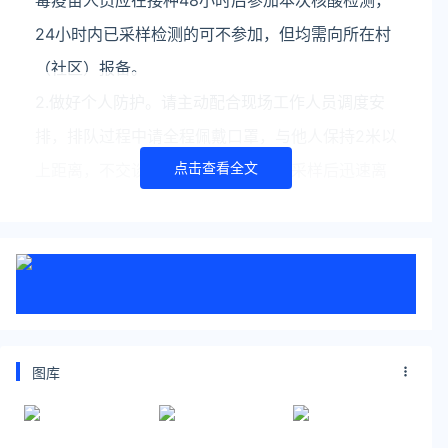
毒疫苗人员应在接种48小时后参加本次核酸检测，
24小时内已采样检测的可不参加，但均需向所在村
（社区）报备。
2.做好个人防护。请主动配合现场工作人员调度安
排，排队过程中请全程佩戴口罩，与他人保持2米以
点击查看全文
上距离，不交谈、不聚集、不触碰，采样后迅速离
开。
3.确保应检尽检。阜阳市目前无阳性感染者报告，
本次核酸检测是为广大市民提供一次主动免费核酸
筛查服务，请广大市民不要恐慌，不造谣、不传
谣、不信谣，相互告知，主动参加本轮核酸检测。
图库
本轮核酸采样后将对应检未检者予以安康码弹窗提
醒。对无故不参加核酸检测，造成疫情传播扩散
的，将依法从严追究法律责任。