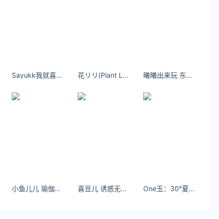
安徽
新增确诊
16
新增本土
Sayukk我就喜欢你吞吞吐吐娇羞的样子，我就喜欢你进进出出专注的神情
花リリ(Plant Lily) 但却有着对生活的深刻理解和感悟。
曦曦出来玩 东北澡堂子文化必须拿捏- 小红书
16
新增境外
0
新增无症状
139
现有确诊
160
小鱼儿儿 瑜伽拉伸｜别忘了 你也是春天的一部分 - 小红书
喜豆儿 诱惑无处不在啊 一种感觉~- 小红书
One玉：30°夏。#今天穿什么
累计确诊
1,462