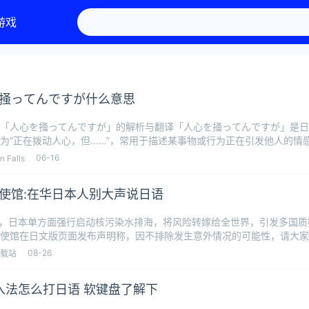
游戏
掻ってんですが什么意思
「人心を掻ってんですが」的解析与翻译「人心を掻ってんですが」是日
为“正在拨动人心，但……”，常用于描述某事物或行为正在引发他人的情
转折。这
06-16
 Falls
使馆:在华日本人别大声说日语
日，日本单方面强行启动核污染水排海，将风险转嫁给全世界，引发多国质
使馆在日文版页面发布声明称，因不排除发生意外情况的可能性，请大家
慎行，
08-26
载站
入法怎么打日语 软键盘了解下