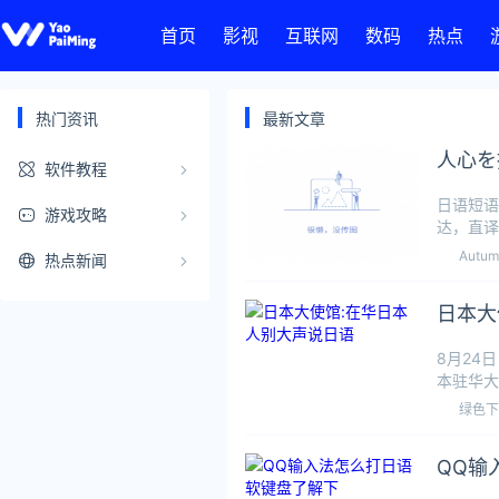
首页
影视
互联网
数码
热点
热门资讯
最新文章
人心を
软件教程
日语短语
游戏攻略
达，直译
随疑问或
Autumn
热点新闻
日本大
8月24
本驻华大
尽量谨言
绿色下
QQ输