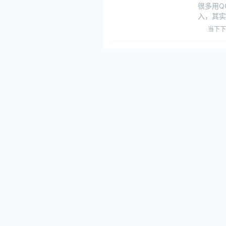
很多用Q
入，其实
在输入法
当下下