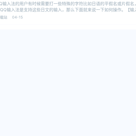
Q输入法的用户有时候需要打一些特殊的字符比如日语的平假名或片假名
QQ输入法是支持这些日文的输入，那么下面就来说一下如何操作。【输
的状态栏上
04-15
载站