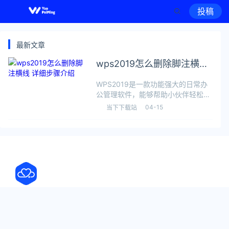
投稿
最新文章
wps2019怎么删除脚注横线
详细步骤介绍
WPS2019是一款功能强大的日常办
公管理软件，能够帮助小伙伴轻松进
行各种日常的工作，提供大家的工作
04-15
当下下载站
效率，让文档编辑更加方便快捷。有
些小伙伴还不清楚wps该怎么删除脚
注横线，所以今天小编就为大家带来
了